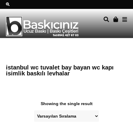
Sağ alttkai whatsapp düğmesine tıklayın Size hemen dönüş
yapalım Tel Whatsapp 0541 427 67 03
istanbul wc tuvalet bay bayan wc kapı
isimlik baskılı levhalar
Showing the single result