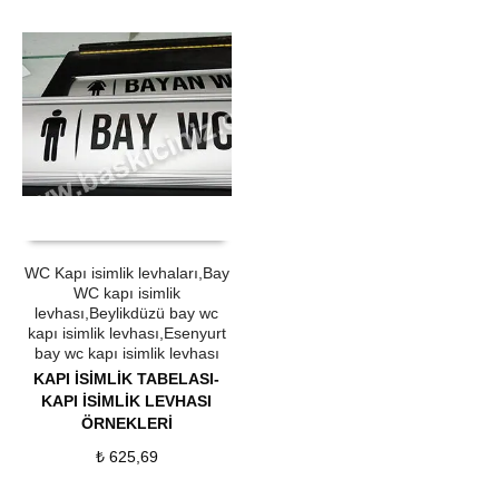
ÜRÜN SATIN AL
QUICK VIEW
WC Kapı isimlik levhaları,Bay
WC kapı isimlik
levhası,Beylikdüzü bay wc
kapı isimlik levhası,Esenyurt
bay wc kapı isimlik levhası
KAPI İSİMLİK TABELASI-
KAPI İSİMLİK LEVHASI
ÖRNEKLERİ
₺
625,69