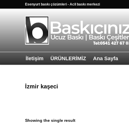
Esenyurt baskı çözümleri - Acil baskı merkezi
İletişim
ÜRÜNLERİMİZ
Ana Sayfa
Sağ alttkai wha
İzmir kaşeci
Showing the single result