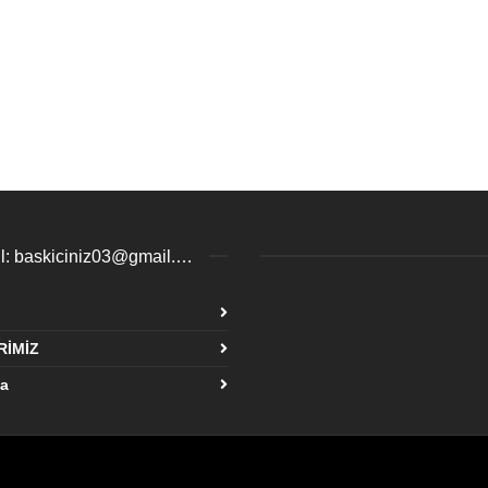
email: baskiciniz03@gmail.com / esenyurtbaski@gmail.com
insta
Face
RİMİZ
Tik
fa