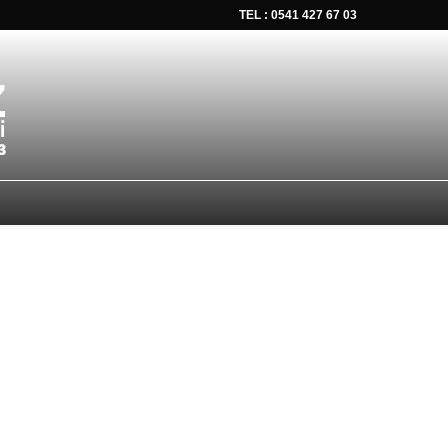
TEL : 0541 427 67 03
tsapp düğmesine tıklayın Size hemen dönüş yapalım Tel Whatsap