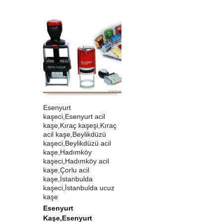
Esenyurt
kaşeci,Esenyurt acil
ÜRÜN SATIN AL
QUICK VIEW
kaşe,Kıraç kaşeşi,Kıraç
acil kaşe,Beylikdüzü
kaşeci,Beylikdüzü acil
kaşe,Hadımköy
kaşeci,Hadımköy acil
kaşe,Çorlu acil
kaşe,İstanbulda
kaşeci,İstanbulda ucuz
kaşe
Esenyurt
Kaşe,Esenyurt