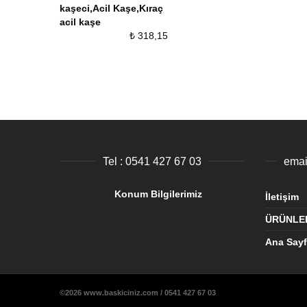
kaşeci,Acil Kaşe,Kıraç
acil kaşe
₺
318,15
Tel : 0541 427 67 03
Konum Bilgilerimiz
İletişim
ÜRÜNLE
Ana Say
©2026 www.baskiciniz.com / 0541 427 67 03