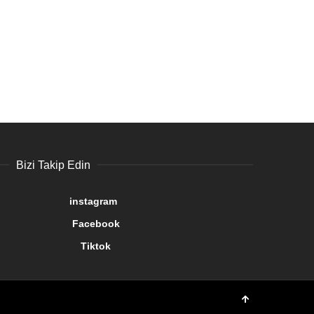
Bizi Takip Edin
gram
book
tok