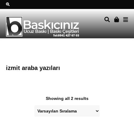
Sağ alttkai whatsapp düğmesine tıklayın Size hemen dönüş
yapalım Tel Whatsapp 0541 427 67 03
izmit araba yazıları
Showing all 2 results