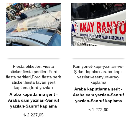
ÜRÜN SATIN AL
QUICK VIEW
ÜRÜN SATIN AL
QUICK VIEW
Fiesta etiketleri,Fiesta
Kamyonet-kapı-yazıları-ve-
sticker,fiesta şeritleri,Ford
Şirket-logoları-araba-kapı-
fiesta şeritleri,Ford fiesta şerit
yazıları-esenyurt-araç-
sticker,fiesta tavan şerit
kaplama
kaplama,ford yazıları
Araba kaputlarına şerit -
Araba kaputlarına şerit -
Araba cam yazıları-Sanruf
Araba cam yazıları-Sanruf
yazıları-Sanruf kaplama
yazıları-Sanruf kaplama
₺
1.272,60
₺
2.227,05