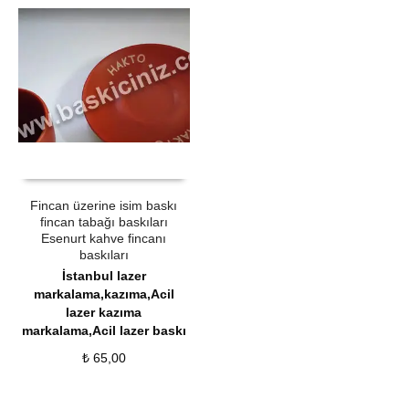
ÜRÜN SATIN AL
QUICK VIEW
Fincan üzerine isim baskı
fincan tabağı baskıları
Esenurt kahve fincanı
baskıları
İstanbul lazer
markalama,kazıma,Acil
lazer kazıma
markalama,Acil lazer baskı
₺
65,00