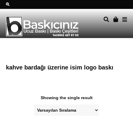
Sağ alttkai whatsapp düğmesine tıklayın Size hemen dönüş
yapalım Tel Whatsapp 0541 427 67 03
kahve bardağı üzerine isim logo baskı
Showing the single result