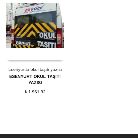
ÜRÜN SATIN AL
QUICK VIEW
Esenyurtta okul taşıtı yazısı
ESENYURT OKUL TAŞITI
YAZISI
₺
1.961,92