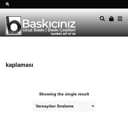
Sağ alttkai whatsapp düğmesine tıklayın Size hemen dönüş
yapalım Tel Whatsapp 0541 427 67 03
kaplaması
Showing the single result