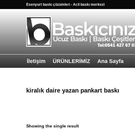
Esenyurt baskı çözümleri - Acil baskı merkezi
İletişim
ÜRÜNLERİMİZ
Ana Sayfa
Sağ alttkai wha
kiralık daire yazan pankart baskı
Showing the single result