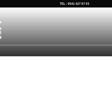
TEL : 0541 427 67 03
tsapp düğmesine tıklayın Size hemen dönüş yapalım Tel Whatsap