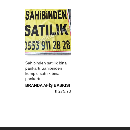
Sahibinden satılık bina
pankartı,Sahibinden
ÜRÜN SATIN AL
QUICK VIEW
komple satılık bina
pankartı
BRANDA AFİŞ BASKISI
₺
275,73