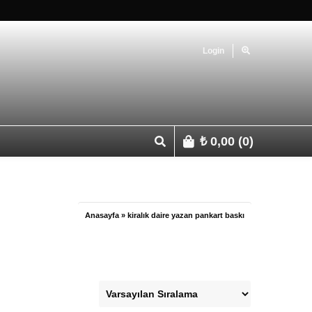
Login
₺
0,00
(0)
p 0541 427 67 03
Anasayfa
»
kiralık daire yazan pankart baskı