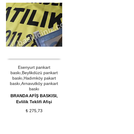
ÜRÜN SATIN AL
QUICK VIEW
Esenyurt pankart
baskı,Beylikdüzü pankart
baskı,Hadımköy pakart
baskı,Arnavutköy pankart
baskı
BRANDA AFİŞ BASKISI
,
Evlilik Teklifi Afişi
₺
275,73