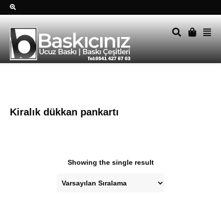
Sağ alttkai whatsapp düğmesine tıklayın Size hemen dönüş
yapalım Tel Whatsapp 0541 427 67 03
Kiralık dükkan pankartı
Showing the single result