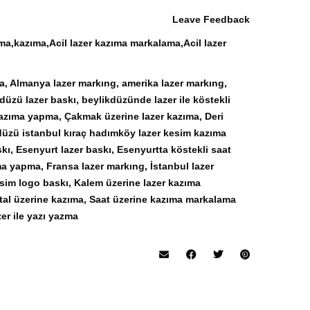
Leave Feedback
ma,kazıma,Acil lazer kazıma markalama,Acil lazer
a
,
Almanya lazer markıng
,
amerika lazer markıng
,
düzü lazer baskı
,
beylikdüzünde lazer ile köstekli
kazıma yapma
,
Çakmak üzerine lazer kazıma
,
Deri
düzü istanbul kıraç hadımköy lazer kesim kazıma
kı
,
Esenyurt lazer baskı
,
Esenyurtta köstekli saat
ıma yapma
,
Fransa lazer markıng
,
İstanbul lazer
sim logo baskı
,
Kalem üzerine lazer kazıma
tal üzerine kazıma
,
Saat üzerine kazıma markalama
er ile yazı yazma