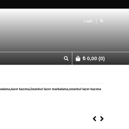
Login
₺
0,00
(0)
p 0541 427 67 03
kalama,lazer kazıma,İstanbul lazer markalama,istanbul lazer kazıma