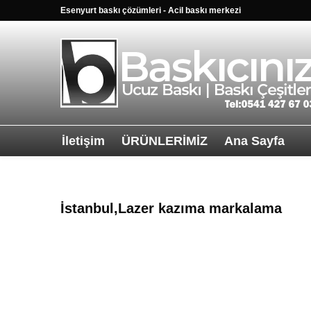
Esenyurt baskı çözümleri - Acil baskı merkezi
İletişim
ÜRÜNLERİMİZ
Ana Sayfa
Sağ alttkai wha
İstanbul,Lazer kazıma markalama