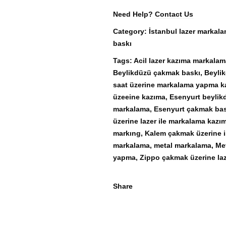
Need Help?
Contact Us
Category:
İstanbul lazer markala
baskı
Tags:
Acil lazer kazıma markalam
Beylikdüzü çakmak baskı
,
Beylik
saat üzerine markalama yapma 
üzeeine kazıma
,
Esenyurt beylik
markalama
,
Esenyurt çakmak bas
üzerine lazer ile markalama kaz
markıng
,
Kalem çakmak üzerine i
markalama
,
metal markalama
,
Me
yapma
,
Zippo çakmak üzerine laz
Share