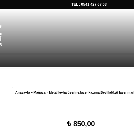
TEL : 0541 427 67 03
tsapp düğmesine tıklayın Size hemen dönüş yapalım Tel Whatsap
Anasayfa
»
Mağaza
»
Metal levha üzerine,lazer kazıma,Beylikdüzü lazer mar
₺
850,00