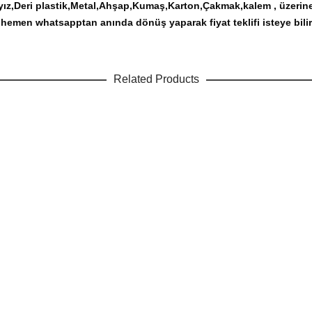
ız,Deri plastik,Metal,Ahşap,Kumaş,Karton,Çakmak,kalem , üzerin
hemen whatsapptan anında dönüş yaparak fiyat teklifi isteye bilir
Related Products