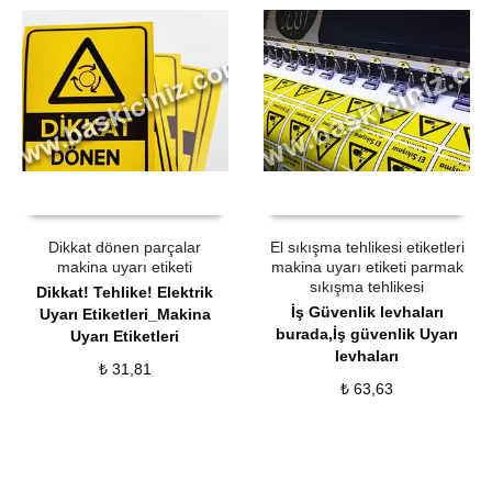
ÜRÜN SATIN AL
QUICK VIEW
ÜRÜN SATIN AL
QUICK VIEW
Dikkat dönen parçalar
El sıkışma tehlikesi etiketleri
makina uyarı etiketi
makina uyarı etiketi parmak
sıkışma tehlikesi
Dikkat! Tehlike! Elektrik
İş Güvenlik levhaları
Uyarı Etiketleri_Makina
burada,İş güvenlik Uyarı
Uyarı Etiketleri
levhaları
₺
31,81
₺
63,63