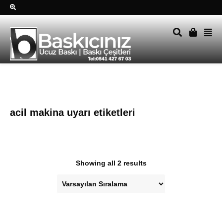
Sağ alttkai whatsapp düğmesine tıklayın Size hemen dönüş
yapalım Tel Whatsapp 0541 427 67 03
acil makina uyarı etiketleri
Showing all 2 results