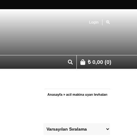
Login
₺
0,00
(0)
p 0541 427 67 03
Anasayfa
»
acil makina uyarı levhaları