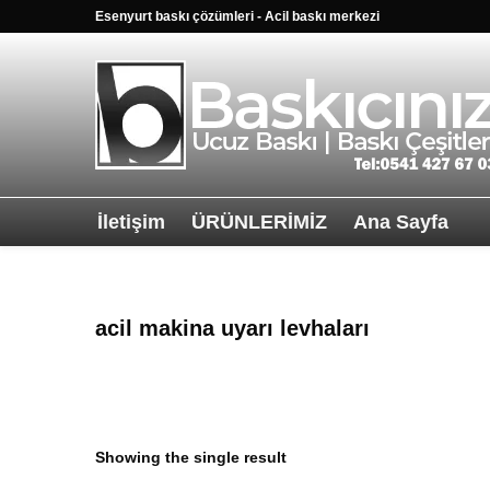
Esenyurt baskı çözümleri - Acil baskı merkezi
İletişim
ÜRÜNLERİMİZ
Ana Sayfa
Sağ alttkai wha
acil makina uyarı levhaları
Showing the single result