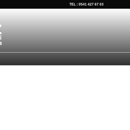
TEL : 0541 427 67 03
tsapp düğmesine tıklayın Size hemen dönüş yapalım Tel Whatsap