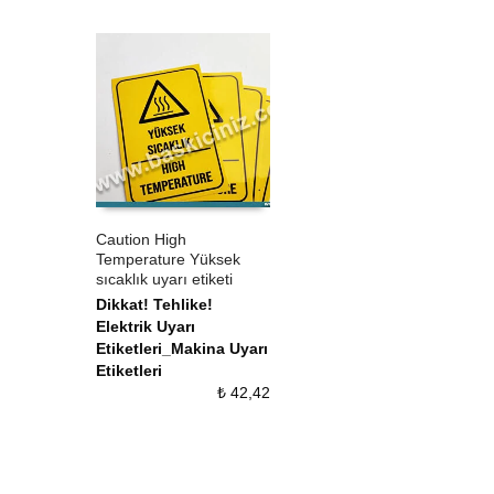
Caution High
Temperature Yüksek
ÜRÜN SATIN AL
QUICK VIEW
sıcaklık uyarı etiketi
Dikkat! Tehlike!
Elektrik Uyarı
Etiketleri_Makina Uyarı
Etiketleri
₺
42,42