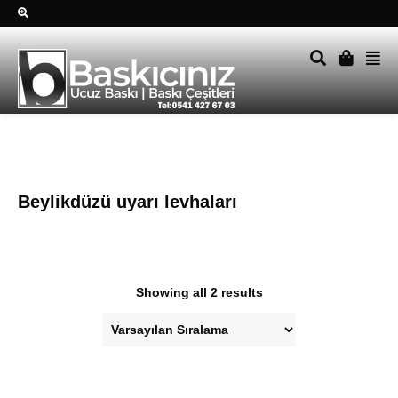
Sağ alttkai whatsapp düğmesine tıklayın Size hemen dönüş
yapalım Tel Whatsapp 0541 427 67 03
Beylikdüzü uyarı levhaları
Showing all 2 results